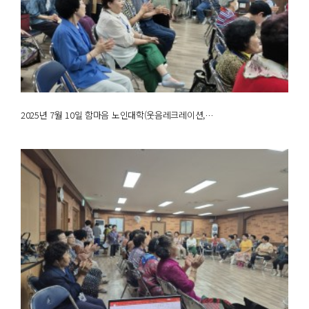
2025년 7월 10일 함마음 노인대학(웃음레크레이션,…