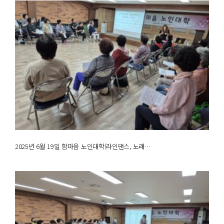
2025년 6월 19일 함마음 노인대학(라인댄스, 노래…