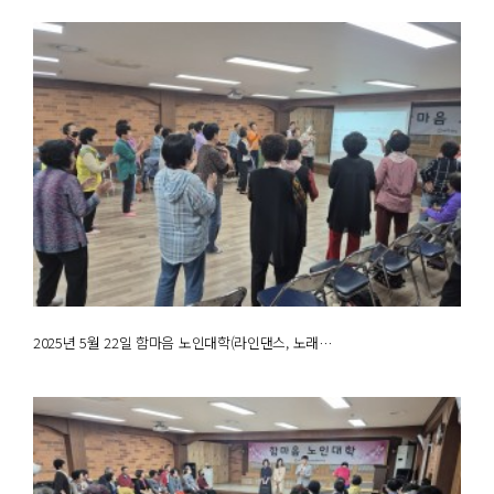
2025년 5월 22일 함마음 노인대학(라인댄스, 노래…